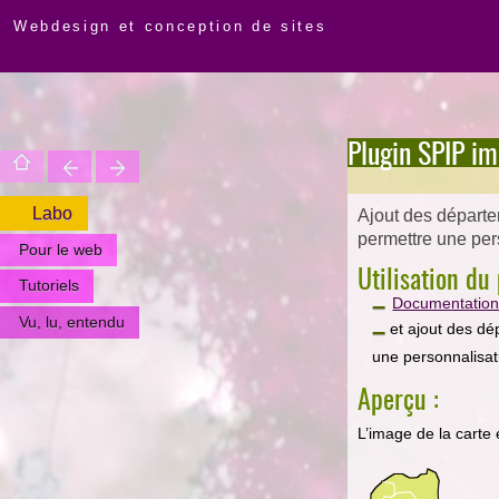
Webdesign et conception de sites
Plugin SPIP i
Labo
Ajout des départe
permettre une pers
Pour le web
Utilisation d
Tutoriels
Documentation 
Vu, lu, entendu
et ajout des dé
une personnalisat
Aperçu :
L’image de la carte 