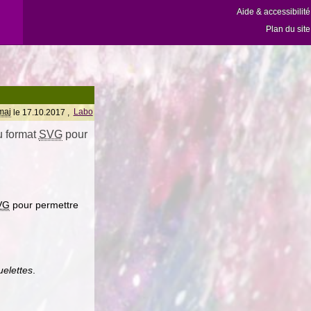
Aide & accessibilité
Plan du site
maj
le 17.10.2017 ,
Labo
u format
SVG
pour
VG
pour permettre
uelettes
.