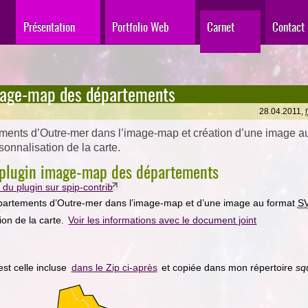
Présentation
Portfolio Web
Carnet
Contact
mage-map des départements
28.04.2011,
ments d’Outre-mer dans l’image-map et création d’une image a
onnalisation de la carte.
u plugin image-map des départements
du plugin sur spip-contrib
partements d’Outre-mer dans l’image-map et d’une image au format
S
ion de la carte.
Voir les informations avec le document joint
est celle incluse
dans le Zip ci-après
et copiée dans mon répertoire
sq