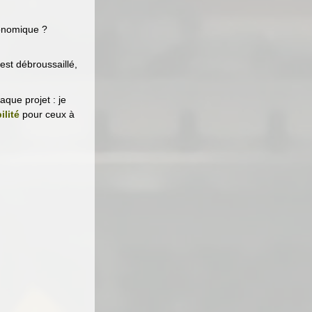
gonomique ?
est débroussaillé,
que projet : je
ilité
pour ceux à